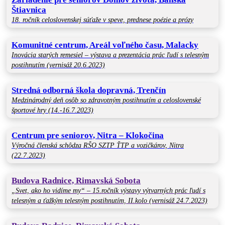
Štiavnica
18. ročník celoslovenskej súťaže v speve, prednese poézie a prózy
Komunitné centrum, Areál voľného času, Malacky
Inovácia starých remesiel – výstava a prezentácia prác ľudí s telesným
postihnutím (vernisáž 20.6.2023)
Stredná odborná škola dopravná, Trenčín
Medzinárodný deň osôb so zdravotným postihnutím a celoslovenské
športové hry (14.-16.7.2023)
Centrum pre seniorov, Nitra – Klokočina
Výročná členská schôdza RŠO SZTP ŤTP a vozičkárov, Nitra
(22.7.2023)
Budova Radnice, Rimavská Sobota
„Svet, ako ho vidíme my“ – 15.ročník výstavy výtvarných prác ľudí s
telesným a ťažkým telesným postihnutím, II.kolo (vernisáž 24.7.2023)