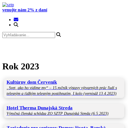
Prejsť
na
venujte nám 2% z daní
obsah
Rok 2023
Kultúrny dom Červeník
„Svet, ako ho vidíme my“ – 15.ročník výstavy výtvarných prác ľudí s
telesným a ťažkým telesným postihnutím, I.kolo (vernisáž 13.4.2023)
Hotel Therma Dunajská Streda
Výročná členská schôdza ZO SZTP Dunajská Streda (6.5.2023)
Zariadenie pre seniorov Domov života, Banská