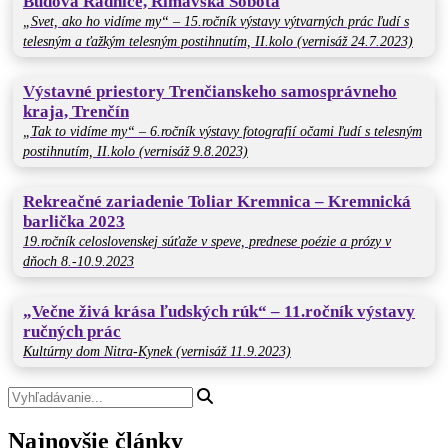
Budova Radnice, Rimavská Sobota
„Svet, ako ho vidíme my“ – 15.ročník výstavy výtvarných prác ľudí s
telesným a ťažkým telesným postihnutím, II.kolo (vernisáž 24.7.2023)
Výstavné priestory Trenčianskeho samosprávneho
kraja, Trenčín
„Tak to vidíme my“ – 6.ročník výstavy fotografií očami ľudí s telesným
postihnutím, II.kolo (vernisáž 9.8.2023)
Rekreačné zariadenie Toliar Kremnica – Kremnická
barlička 2023
19.ročník celoslovenskej súťaže v speve, prednese poézie a prózy v
dňoch 8.-10.9.2023
„Večne živá krása ľudských rúk“ – 11.ročník výstavy
ručných prác
Kultúrny dom Nitra-Kynek (vernisáž 11.9.2023)
Najnovšie články