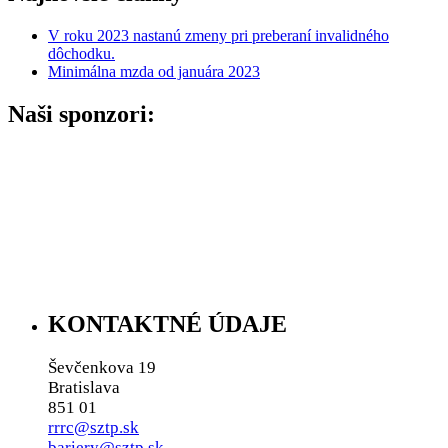
V roku 2023 nastanú zmeny pri preberaní invalidného
dôchodku.
Minimálna mzda od januára 2023
Naši sponzori:
KONTAKTNÉ ÚDAJE
Ševčenkova 19
Bratislava
851 01
rrrc@sztp.sk
bariery@sztp.sk