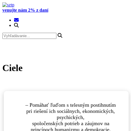
Prejsť
na
venujte nám 2% z daní
obsah
Ciele
– Pomáhať ľuďom s telesným postihnutím
pri riešení ich sociálnych, ekonomických,
psychických,
spoločenských potrieb a záujmov na
princípoch humanizmu a demokracie.