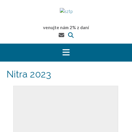
Prejsť
na
obsah
venujte nám 2% z daní
Nitra 2023