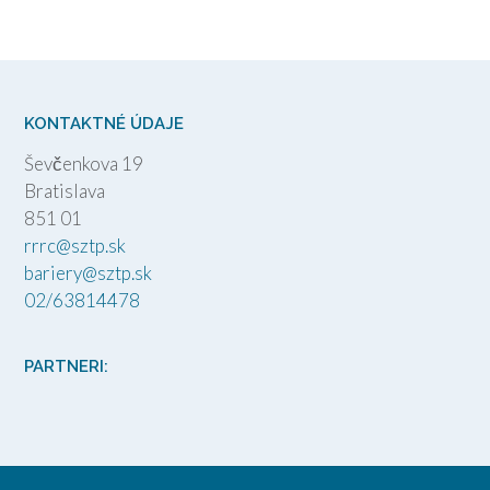
KONTAKTNÉ ÚDAJE
Ševčenkova 19
Bratislava
851 01
rrrc@sztp.sk
bariery@sztp.sk
02/63814478
PARTNERI: