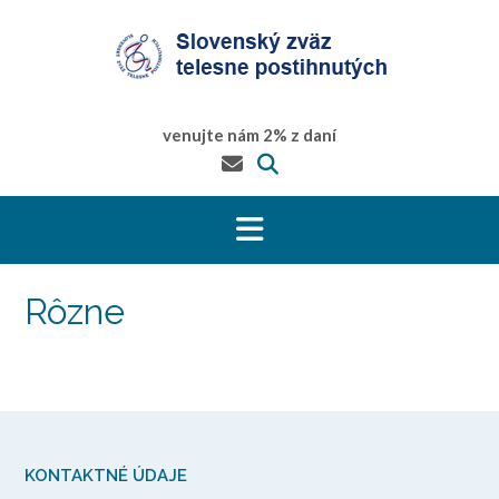
Prejsť
na
obsah
venujte nám 2% z daní
Rôzne
KONTAKTNÉ ÚDAJE