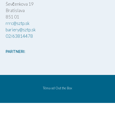
Ševčenkova 19
Bratislava
851 01
rrrc@sztp.sk
bariery@sztp.sk
02/63814478
PARTNERI:
Téma od
Out the Box