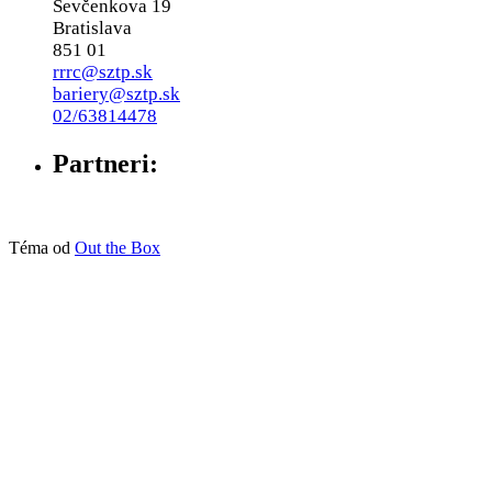
Ševčenkova 19
Bratislava
851 01
rrrc@sztp.sk
bariery@sztp.sk
02/63814478
Partneri:
Téma od
Out the Box