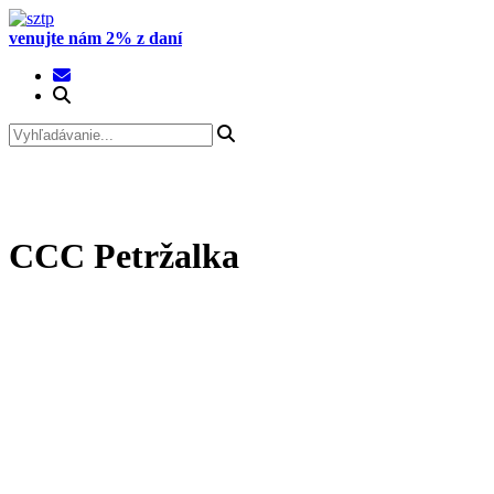
Prejsť
na
venujte nám 2% z daní
obsah
CCC Petržalka